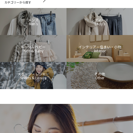
カテゴリーから探す
メンズ
レディース
Men's
Lady's
キッズ＆ベビー
インテリア・住まい・小物
Kids & Baby
Interior
スポーツ・レジャー
その他
Sports & Leisure
Other